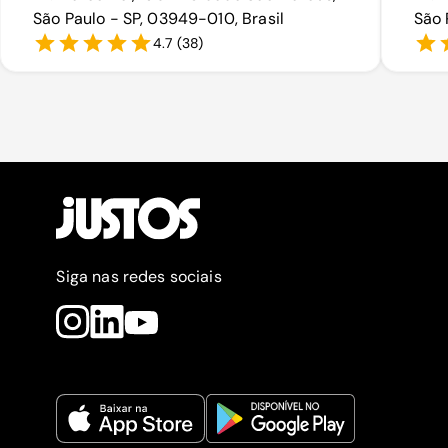
São Paulo - SP, 03949-010, Brasil
São 
4.7
(
38
)
Siga nas redes sociais