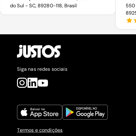
do Sul - SC, 89280-118, Brasil
550 
8925
Siga nas redes sociais
Termos e condições