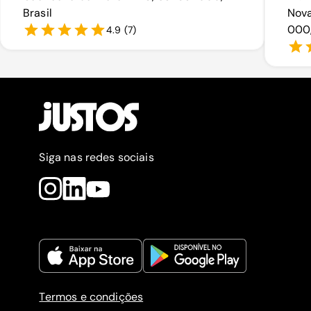
Brasil
Nova
000,
4.9
(
7
)
Siga nas redes sociais
Termos e condições