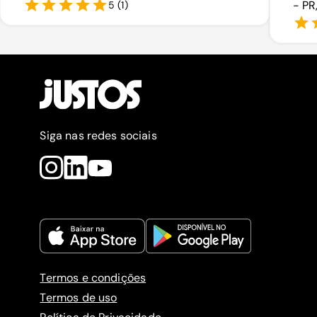
- PR
5
(
1
)
Siga nas redes sociais
Termos e condições
Termos de uso