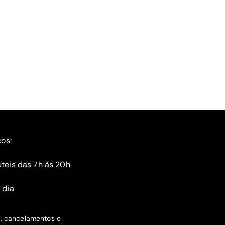
ços:
teis das 7h às 20h
 dia
s, cancelamentos e