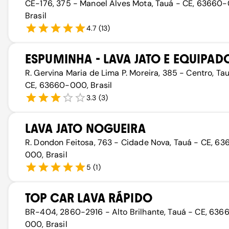
CE-176, 375 - Manoel Alves Mota, Tauá - CE, 63660
Brasil
4.7
(
13
)
ESPUMINHA - LAVA JATO E EQUIPAD
R. Gervina Maria de Lima P. Moreira, 385 - Centro, Ta
CE, 63660-000, Brasil
3.3
(
3
)
LAVA JATO NOGUEIRA
R. Dondon Feitosa, 763 - Cidade Nova, Tauá - CE, 6
000, Brasil
5
(
1
)
TOP CAR LAVA RÁPIDO
BR-404, 2860-2916 - Alto Brilhante, Tauá - CE, 636
000, Brasil