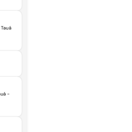
, Tauá
auá -