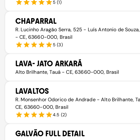
5
(
1
)
CHAPARRAL
R. Lucinho Aragão Serra, 525 - Luís Antonio de Souza
- CE, 63660-000, Brasil
5
(
3
)
LAVA- JATO ARKARÁ
Alto Brilhante, Tauá - CE, 63660-000, Brasil
LAVALTOS
R. Monsenhor Odorico de Andrade - Alto Brilhante, T
CE, 63660-000, Brasil
4.5
(
2
)
GALVÃO FULL DETAIL