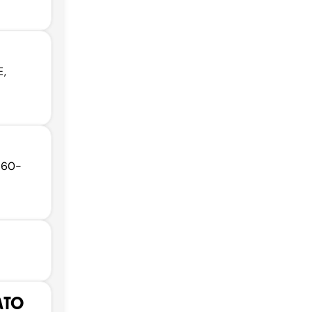
E,
3660-
ATO