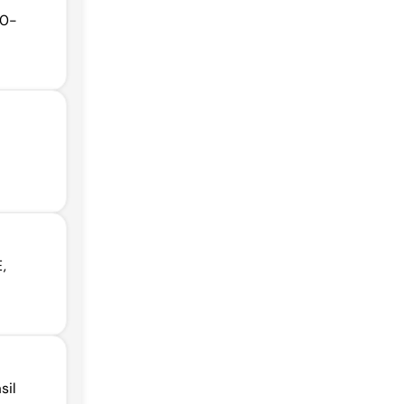
60-
,
sil