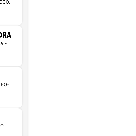
-000,
ORA
uá -
3660-
60-