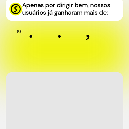
Apenas por dirigir bem, nossos
usuários já ganharam mais de:
.
.
,
R$
5
5
1
2
4
8
7
5
3