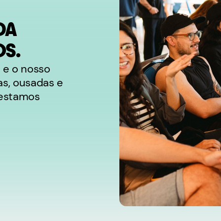
DA
OS.
 e o nosso
as, ousadas e
 estamos