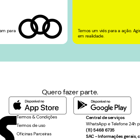
iam para
Temos um viés para a ação. Agi
em realidade.
Quero fazer parte.
Termos & Condições
Central de serviços
WhatsApp e Telefone 24h p
Termos de uso
(11) 5468 6735
Oficinas Parceiras
SAC - Informações gerais,