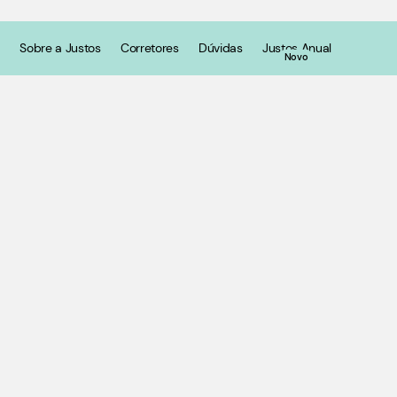
Sobre a Justos
Corretores
Dúvidas
Justos Anual
Novo