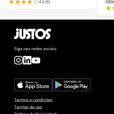
0856
4.2
(
5
)
Siga nas redes sociais
Termos e condições
Termos de uso