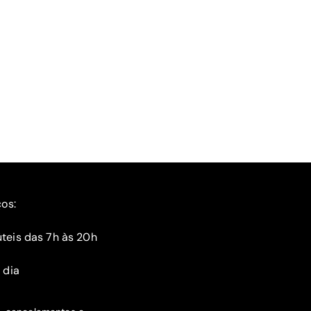
ços:
teis das 7h às 20h
 dia