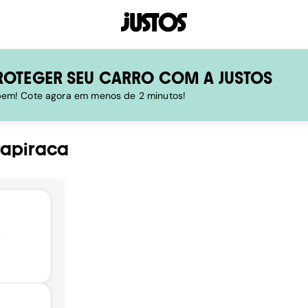
ROTEGER SEU CARRO COM A JUSTOS
 bem! Cote agora em menos de 2 minutos!
rapiraca
,