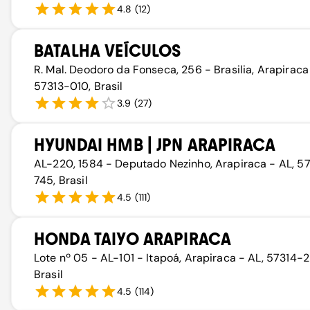
4.8
(
12
)
BATALHA VEÍCULOS
R. Mal. Deodoro da Fonseca, 256 - Brasilia, Arapiraca
57313-010, Brasil
3.9
(
27
)
HYUNDAI HMB | JPN ARAPIRACA
AL-220, 1584 - Deputado Nezinho, Arapiraca - AL, 5
745, Brasil
4.5
(
111
)
HONDA TAIYO ARAPIRACA
Lote nº 05 - AL-101 - Itapoá, Arapiraca - AL, 57314-
Brasil
4.5
(
114
)