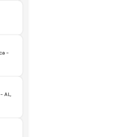
ca -
- AL,