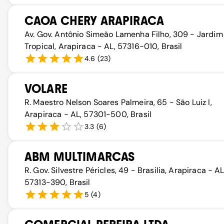
CAOA CHERY ARAPIRACA
Av. Gov. Antônio Simeão Lamenha Filho, 309 - Jardim
Tropical, Arapiraca - AL, 57316-010, Brasil
4.6
(
23
)
VOLARE
R. Maestro Nelson Soares Palmeira, 65 - São Luiz I,
Arapiraca - AL, 57301-500, Brasil
3.3
(
6
)
ABM MULTIMARCAS
R. Gov. Silvestre Péricles, 49 - Brasilia, Arapiraca - AL
57313-390, Brasil
5
(
4
)