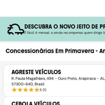
DESCUBRA O NOVO JEITO DE P
É fácil, é mensal, e ainda recompensa quem dirige
Concessionárias
Em
Primavera
-
A
AGRESTE VEÍCULOS
R. Paula Magalhães, 494 - Ouro Preto, Arapiraca - AL
57300-640, Brasil
5
(
1
)
CEBOLA VEÍCULOS