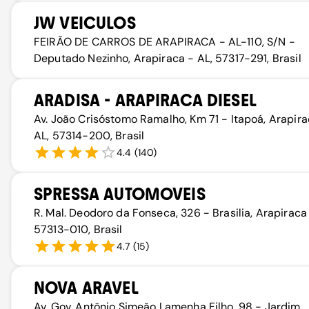
JW VEICULOS
FEIRÃO DE CARROS DE ARAPIRACA - AL-110, S/N -
Deputado Nezinho, Arapiraca - AL, 57317-291, Brasil
ARADISA - ARAPIRACA DIESEL
Av. João Crisóstomo Ramalho, Km 71 - Itapoá, Arapira
AL, 57314-200, Brasil
4.4
(
140
)
SPRESSA AUTOMOVEIS
R. Mal. Deodoro da Fonseca, 326 - Brasilia, Arapiraca 
57313-010, Brasil
4.7
(
15
)
NOVA ARAVEL
Av. Gov. Antônio Simeão Lamenha Filho, 98 - Jardim