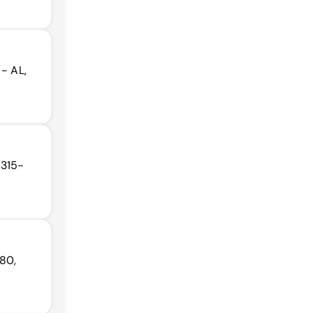
 - AL,
7315-
280,