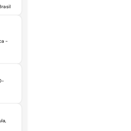
Brasil
ca -
0-
la,