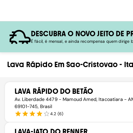
DESCUBRA O NOVO JEITO DE P
É fácil, é mensal, e ainda recompensa quem dirige
Lava Rápido
Em
Sao-Cristovao
-
It
LAVA RÁPIDO DO BETÃO
Av. Liberdade 4479 - Mamoud Amed, Itacoatiara - A
69101-745, Brasil
4.2
(
6
)
LAVA-JATO DO RENNER