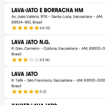
LAVA-JATO E BORRACHA HM
Av. João Valério, 976 - Santa Luzia, Itacoatiara - AM,
69104-160, Brasil
4.6
(
11
)
LAVA JATO N.G.
R. Gen. Carneiro - Colônia, Itacoatiara - AM, 69100-
Brasil
3.3
(
4
)
LAVA JATO
R. Tefé - São Francisco, Itacoatiara - AM, 69100-000
Brasil
5
(
1
)