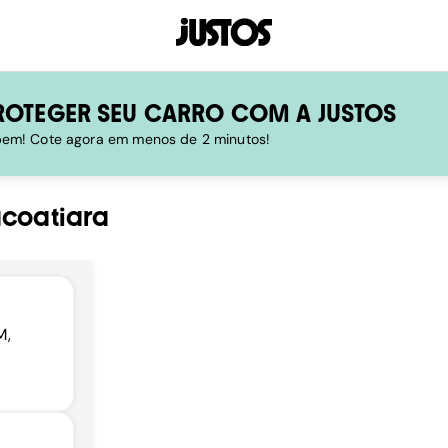
ROTEGER SEU CARRO COM A JUSTOS
 bem! Cote agora em menos de 2 minutos!
acoatiara
M,